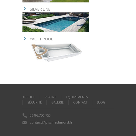
SILVER LINE
YACHT POOL
ACCUEIL
PISCINE
ÉQUIPEMENTS
SÉCURITÉ
GALERIE
CONTACT
BLOG
06.86.750.750
contact@piscinedunord.fr