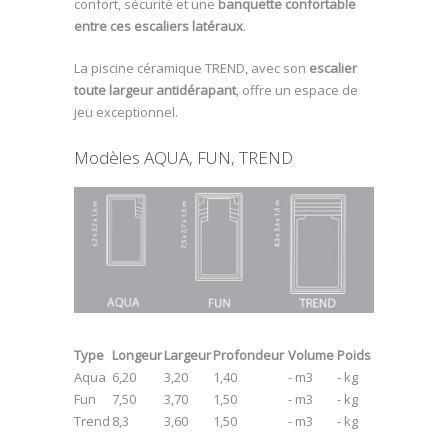
confort, sécurité et une
banquette confortable
entre ces escaliers latéraux
.
La piscine céramique TREND, avec son
escalier
toute largeur
antidérapant
, offre un espace de
jeu exceptionnel.
Modèles AQUA, FUN, TREND
Type
Longeur
Largeur
Profondeur
Volume
Poids
Aqua
6,20
3,20
1,40
- m3
- kg
Fun
7,50
3,70
1,50
- m3
- kg
Trend
8,3
3,60
1,50
- m3
- kg