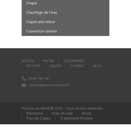
Chape
Chauffage de l'eau
Clapet anti retour
Couverture solaire
ACCUEIL
PISCINE
ÉQUIPEMENTS
SÉCURITÉ
GALERIE
CONTACT
BLOG
06.86.750.750
contact@piscinedunord.fr
Piscine du Nord © 2015 - Tous droits réservés
Mentions
Plan du site
Nord
Pas-de-Calais
Traitement Piscine