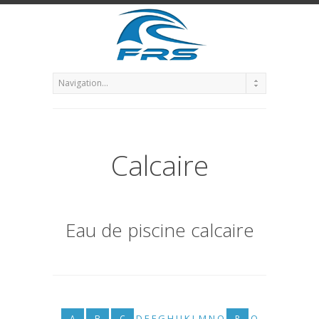
Calcaire
Eau de piscine calcaire
D
E
F
G
H
I
J
K
L
M
N
O
Q
A
B
C
P