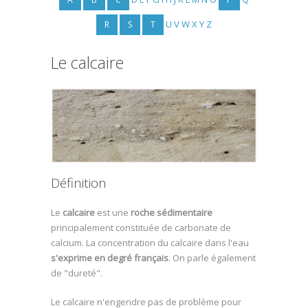
U
V
W
X
Y
Z
R
S
T
Le calcaire
Définition
Le
calcaire
est une
roche sédimentaire
principalement constituée de carbonate de
calcium. La concentration du calcaire dans l'eau
s'exprime en degré français
. On parle également
de "dureté".
Le calcaire n'engendre pas de problème pour