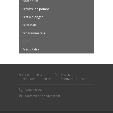
Pool house
Préfiltre de pompe
Pret à plonger
Prise balai
Programmateur
ppm
Précipitation
ACCUEIL
PISCINE
ÉQUIPEMENTS
SÉCURITÉ
GALERIE
CONTACT
BLOG
06.86.750.750
contact@piscinedunord.fr