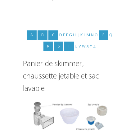
D
E
F
G
H
I
J
K
L
M
N
O
Q
A
B
C
P
U
V
W
X
Y
Z
R
S
T
Panier de skimmer,
chaussette jetable et sac
lavable