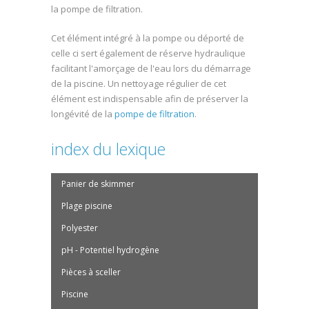
la pompe de filtration.
Cet élément intégré à la pompe ou déporté de
celle ci sert également de réserve hydraulique
facilitant l'amorçage de l'eau lors du démarrage
de la piscine. Un nettoyage régulier de cet
élément est indispensable afin de préserver la
longévité de la
pompe de filtration
.
index du lexique
Panier de skimmer
Plage piscine
Polyester
pH - Potentiel hydrogène
Pièces à sceller
Piscine