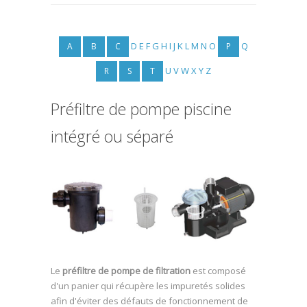
D
E
F
G
H
I
J
K
L
M
N
O
Q
A
B
C
P
U
V
W
X
Y
Z
R
S
T
Préfiltre de pompe piscine
intégré ou séparé
Le
préfiltre de pompe de filtration
est composé
d'un panier qui récupère les impuretés solides
afin d'éviter des défauts de fonctionnement de